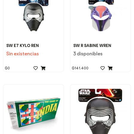
SW E7 KYLO REN
SW R SABINE WREN
Sin existencias
3 disponibles
₲
0
₲
141.400