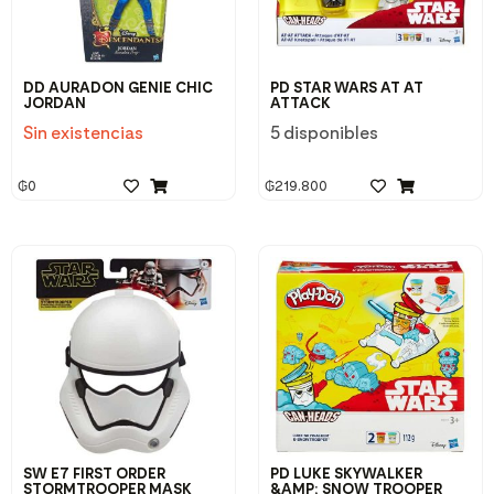
DD AURADON GENIE CHIC
PD STAR WARS AT AT
JORDAN
ATTACK
Sin existencias
5 disponibles
₲
0
₲
219.800
SW E7 FIRST ORDER
PD LUKE SKYWALKER
STORMTROOPER MASK
&AMP; SNOW TROOPER