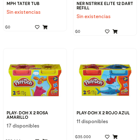
MPH TATER TUB
NER NSTRIKE ELITE 12 DART
REFILL
Sin existencias
Sin existencias
₲
0
₲
0
PLAY- DOH X 2 ROSA
PLAY-DOH X 2 ROJO AZUL
AMARILLO
11 disponibles
17 disponibles
₲
35.000