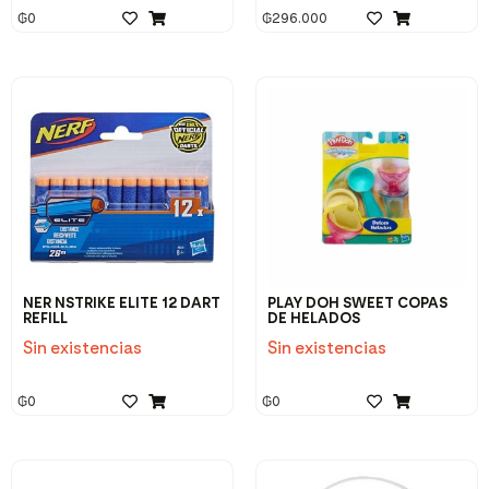
₲
0
₲
296.000
NER NSTRIKE ELITE 12 DART
PLAY DOH SWEET COPAS
REFILL
DE HELADOS
Sin existencias
Sin existencias
₲
0
₲
0