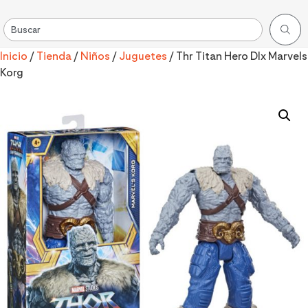
Inicio
/
Tienda
/
Niños
/
Juguetes
/ Thr Titan Hero Dlx Marvels
Korg