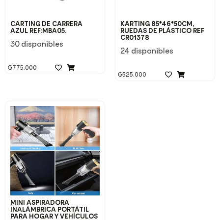
CARTING DE CARRERA
KARTING 85*46*50CM,
AZUL REF:MBA05.
RUEDAS DE PLÁSTICO REF
CR01378
30 disponibles
24 disponibles
₲
775.000
₲
525.000
MINI ASPIRADORA
INALÁMBRICA PORTÁTIL
PARA HOGAR Y VEHÍCULOS