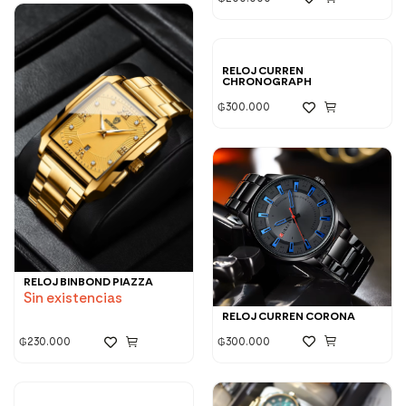
RELOJ CURREN
CHRONOGRAPH
₲
300.000
RELOJ BINBOND PIAZZA
Sin existencias
RELOJ CURREN CORONA
₲
300.000
₲
230.000