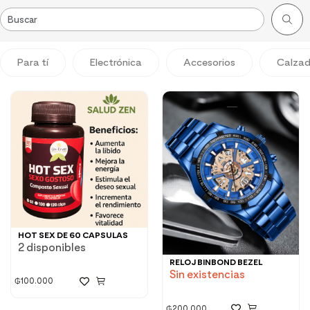
Para tí
Electrónica
Accesorios
Calza
HOT SEX DE 60 CAPSULAS
2 disponibles
RELOJ BINBOND BEZEL
Sin existencias
₲
100.000
₲
200.000