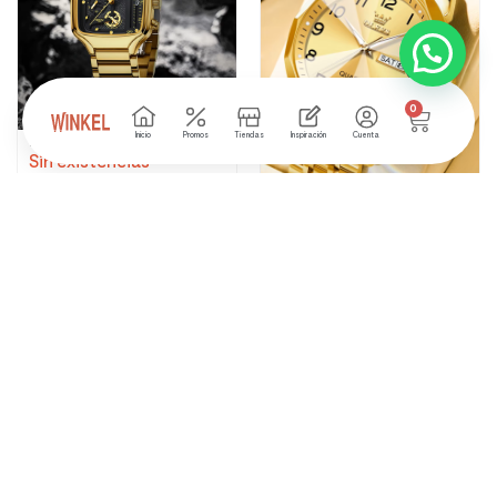
0
Inicio
Promos
Tiendas
Inspiración
Cuenta
RELOJ NIBOSI LUXURIA
Sin existencias
₲
250.000
RELOJ OLEVS AURUM
₲
300.000
RELOJ OLEVS GLORY
Sin existencias
₲
250.000