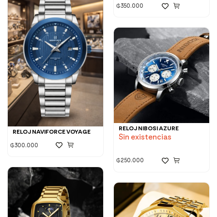
₲
350.000
RELOJ NIBOSI AZURE
RELOJ NAVIFORCE VOYAGE
Sin existencias
₲
300.000
₲
250.000