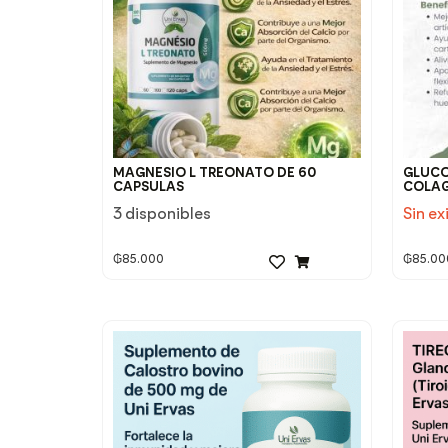
MAGNESIO L TREONATO DE 60
GLUCO
CAPSULAS
COLAG
3 disponibles
Sin ex
₲
85.000
₲
85.00