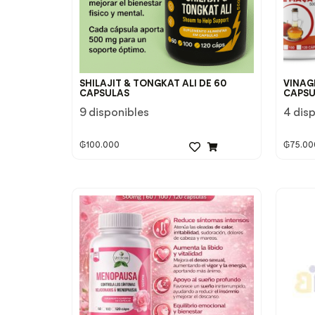
SHILAJIT & TONGKAT ALI DE 60
VINAG
CAPSULAS
CAPSU
9 disponibles
4 dis
₲
100.000
₲
75.00