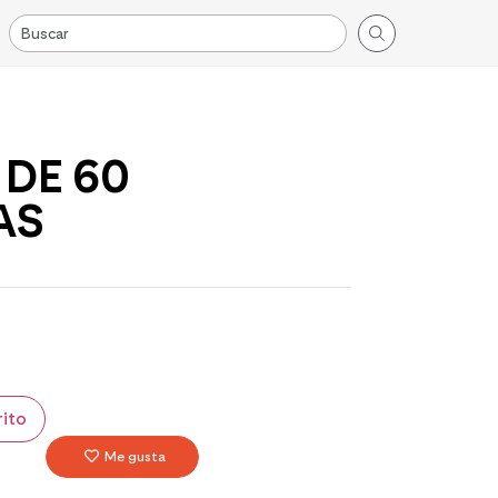
 DE 60
AS
rito
Me gusta