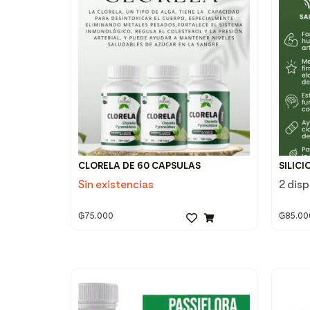
CLORELA DE 60 CAPSULAS
SILIC
Sin existencias
2 dis
₲
75.000
₲
85.00