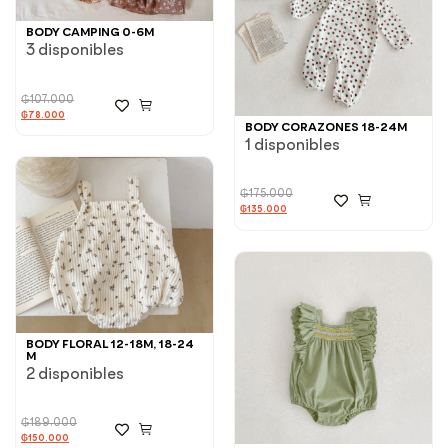
BODY CAMPING 0-6M
3 disponibles
₲
107.000
₲
78.000
BODY CORAZONES 18-24M
1 disponibles
₲
175.000
₲
135.000
BODY FLORAL 12-18M, 18-24
M
2 disponibles
₲
189.000
₲
150.000