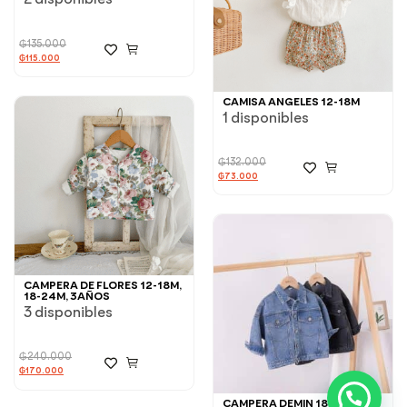
₲
135.000
₲
115.000
CAMISA ANGELES 12-18M
1 disponibles
₲
132.000
₲
73.000
CAMPERA DE FLORES 12-18M,
18-24M, 3AÑOS
3 disponibles
₲
240.000
₲
170.000
CAMPERA DEMIN 18-24M, 3-4