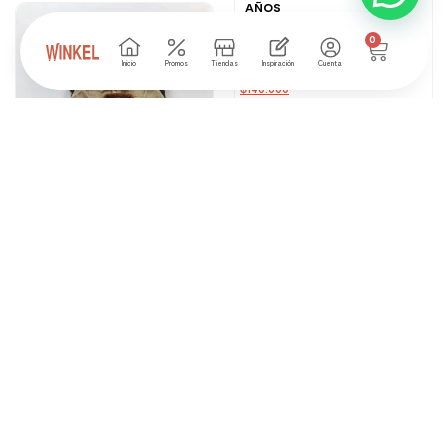
AÑOS
5 disponibles
0
Inicio
Promos
Tiendas
Inspiración
Cuenta
₲
260.000
₲
140.000
CAMPERA OVEJERA 18-24M,
3A, 4A
9 disponibles
₲
245.000
₲
145.000
CHALEQUITO ANTO 12-18M,
18-24M
2 disponibles
₲
197.000
₲
167.000