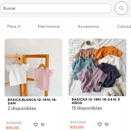
Para tí
Electrónica
Accesorios
Calza
BÁSICAS 12-18M, 18-24 M, 3
BASICA BLANCA 12-18 M, 18-
AÑOS
24M
15 disponibles
2 disponibles
₲
147.000
₲
175.000
₲
135.000
₲
115.000