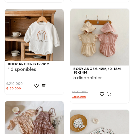
BODY ARCOIRIS 12-18M
1 disponibles
BODY ANGE 6-12M, 12-18M,
18-24M
5 disponibles
₲
210.000
₲
160.000
₲
197.000
₲
150.000