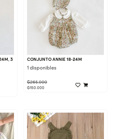
24M, 3
CONJUNTO ANNIE 18-24M
1 disponibles
₲
265.000
₲
150.000