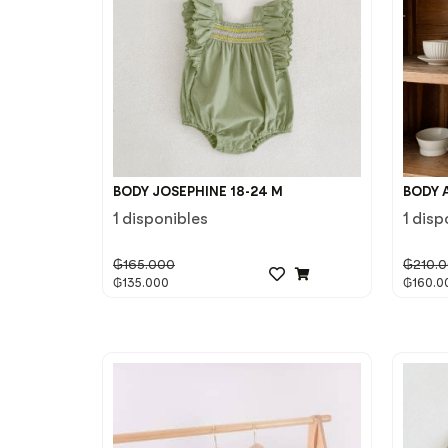
BODY JOSEPHINE 18-24 M
BODY 
1 disponibles
1 disp
₲
165.000
₲
210.
₲
135.000
₲
160.0