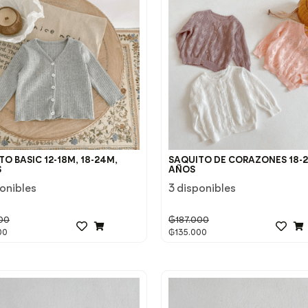
O BASIC 12-18M, 18-24M,
SAQUITO DE CORAZONES 18-2
S
AÑOS
ponibles
3 disponibles
00
₲
187.000
00
₲
135.000