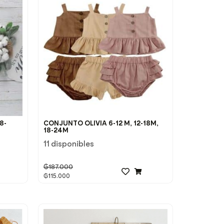
8-
CONJUNTO OLIVIA 6-12 M, 12-18M,
18-24M
11 disponibles
₲
187.000
₲
115.000