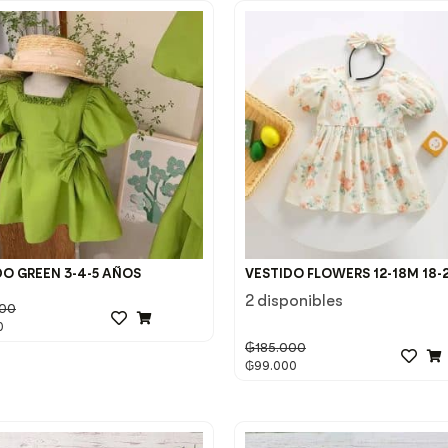
DO GREEN 3-4-5 AÑOS
VESTIDO FLOWERS 12-18M 18
2 disponibles
000
0
₲
185.000
₲
99.000