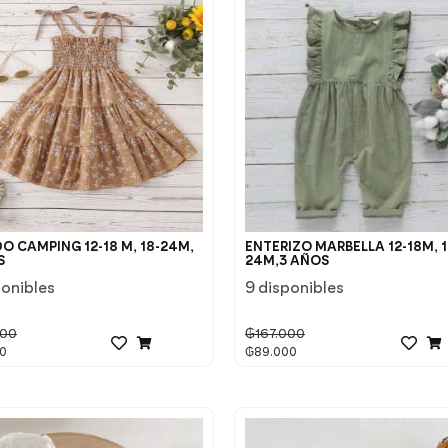
O CAMPING 12-18 M, 18-24M,
ENTERIZO MARBELLA 12-18M, 1
S
24M,3 AÑOS
ponibles
9 disponibles
000
₲
167.000
0
₲
89.000