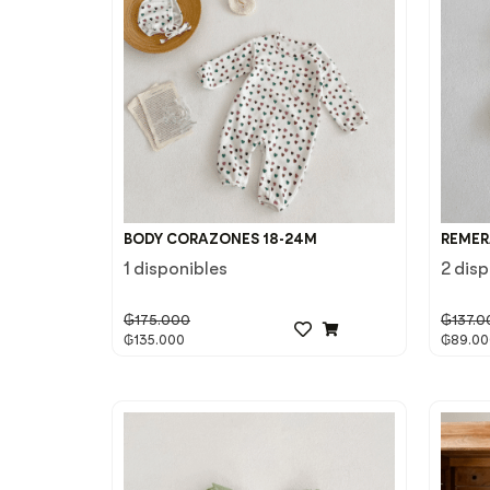
BODY CORAZONES 18-24M
REMER
1 disponibles
2 dis
₲
175.000
₲
137.0
₲
135.000
₲
89.00