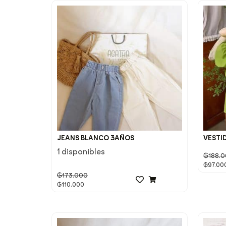
JEANS BLANCO 3AÑOS
VESTI
1 disponibles
₲
188.
₲
97.00
₲
173.000
₲
110.000