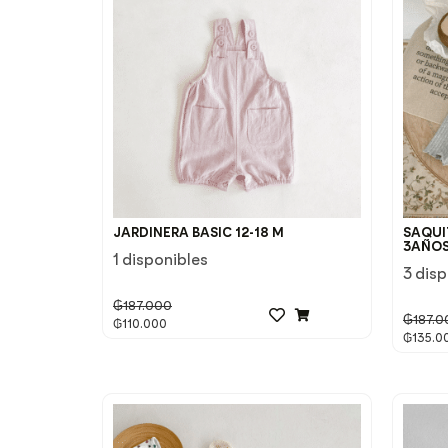
JARDINERA BASIC 12-18 M
SAQUIT
3AÑO
1 disponibles
3 dis
₲
187.000
₲
187.0
₲
110.000
₲
135.0