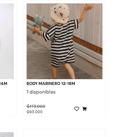
-24M
BODY MARINERO 12-18M
1 disponibles
₲
173.000
₲
93.000