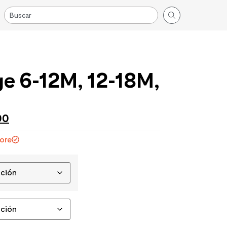
e 6-12M, 12-18M,
00
tore