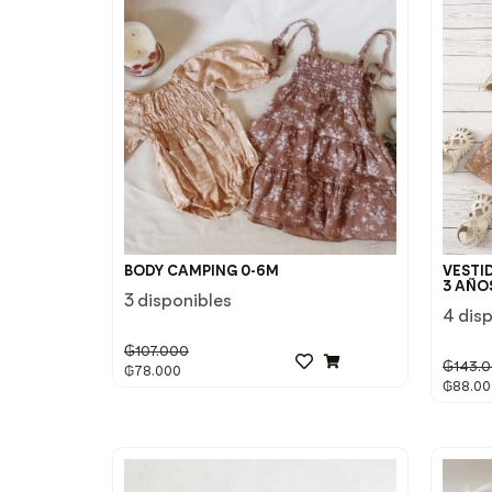
BODY CAMPING 0-6M
VESTID
3 AÑO
3 disponibles
4 dis
₲
107.000
₲
143.
₲
78.000
₲
88.00