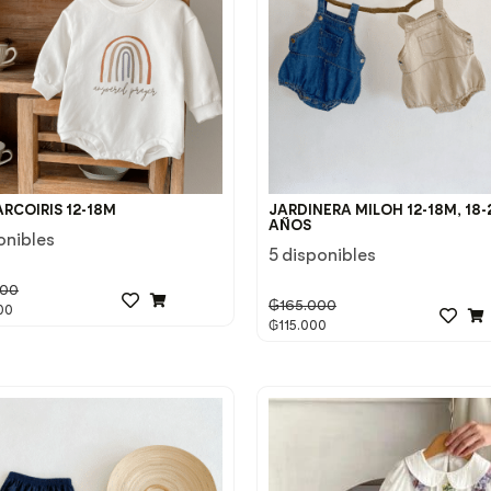
ARCOIRIS 12-18M
JARDINERA MILOH 12-18M, 18-
AÑOS
onibles
5 disponibles
000
₲
165.000
00
₲
115.000