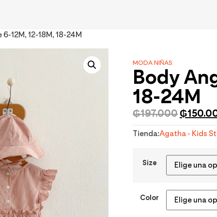
 6-12M, 12-18M, 18-24M
MODA NIÑAS
Body Ang
18-24M
₲
197.000
₲
150.0
Tienda:
Agatha - Kids S
Size
Color