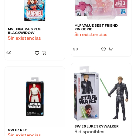
MLP VALUE BEST FRIEND
MVL FIGURA 6 PLG
PINKIE PIE
BLACKWIDOW
Sin existencias
Sin existencias
₲
0
₲
0
SW E6 LUKE SKYWALKER
SW E7 REY
8 disponibles
Sin existencias