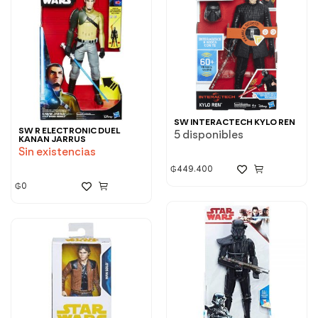
SW INTERACTECH KYLO REN
SW R ELECTRONIC DUEL
5 disponibles
KANAN JARRUS
Sin existencias
₲
449.400
₲
0