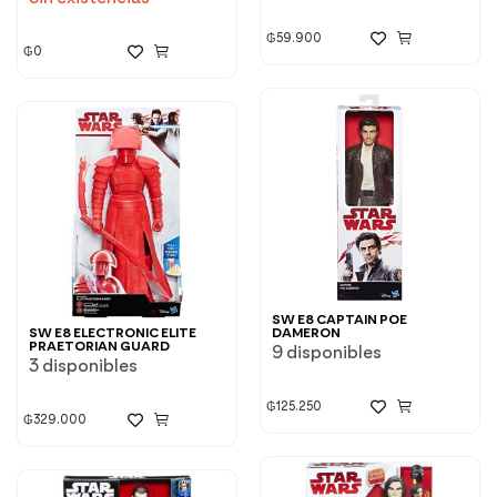
₲
59.900
₲
0
SW E8 CAPTAIN POE
SW E8 ELECTRONIC ELITE
DAMERON
PRAETORIAN GUARD
9 disponibles
3 disponibles
₲
125.250
₲
329.000