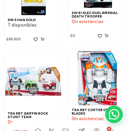
SW R1 ELEC DUEL IMPERIAL
DEATH TROOPER
SW S HAN SOLO
Sin existencias
7 disponibles
₲
0
₲
59.900
TRA RBT COPTER CRANE
TRA RBT GRIFFIN ROCK
BLADES
STUNT TEAM
Sin existencias
Sin existencias
0