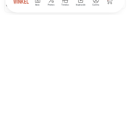
₲
0
Inicio
Promos
Tiendas
Inspiración
Cuenta
₲
0
TRANSFORMERS RESCUE
BOTS BOULDER RESCATE
ARTICO
3 disponibles
₲
316.500