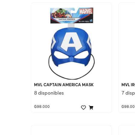
MVL CAPTAIN AMERICA MASK
MVL I
8 disponibles
7 dis
₲
98.000
₲
98.00