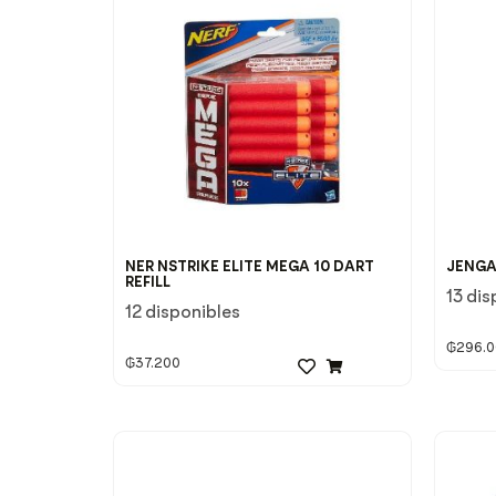
NER NSTRIKE ELITE MEGA 10 DART
JENG
REFILL
13 dis
12 disponibles
₲
296.
₲
37.200