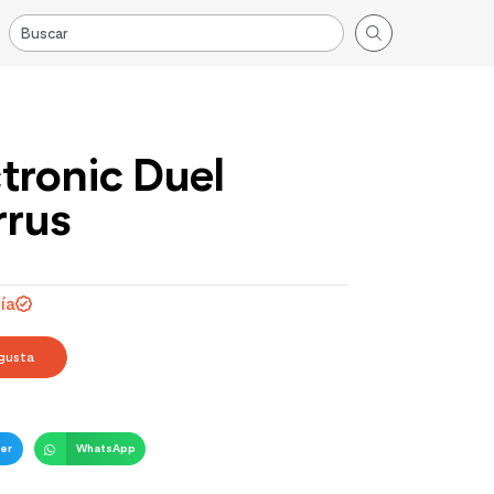
tronic Duel
rrus
ía
gusta
er
WhatsApp