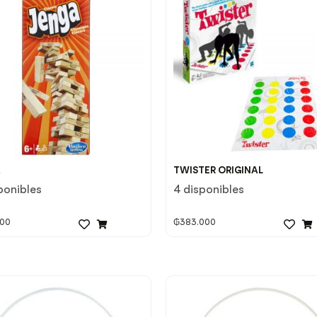
A
TWISTER ORIGINAL
ponibles
4 disponibles
000
₲
383.000