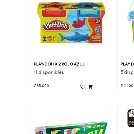
PLAY-DOH X 2 ROJO AZUL
PLAY 
11 disponibles
3 dis
₲
35.000
₲
111.00