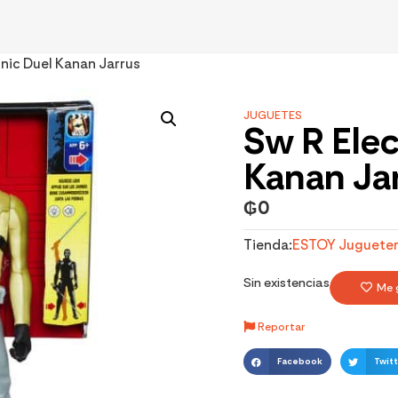
onic Duel Kanan Jarrus
JUGUETES
Sw R Elec
Kanan Ja
₲
0
Tienda:
ESTOY Jugueter
Sin existencias
Me 
Reportar
Facebook
Twitt