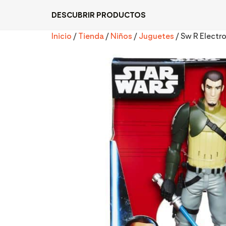
DESCUBRIR PRODUCTOS
Inicio
/
Tienda
/
Niños
/
Juguetes
/ Sw R Electr