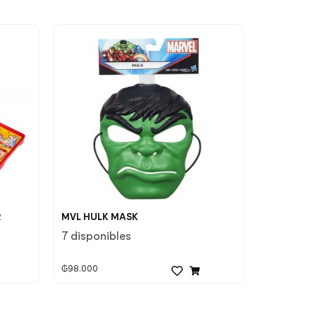
R
MVL HULK MASK
7 disponibles
₲
98.000