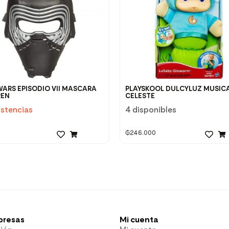
WARS EPISODIO VII MASCARA
PLAYSKOOL DULCYLUZ MUSIC
REN
CELESTE
istencias
4 disponibles
₲
246.000
presas
Mi cuenta