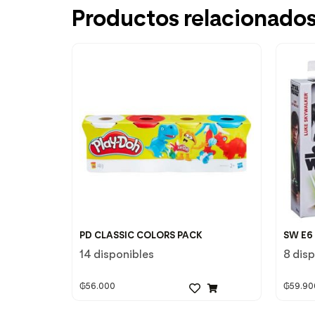
Productos relacionado
PD CLASSIC COLORS PACK
SW E6
14 disponibles
8 dis
₲
56.000
₲
59.90