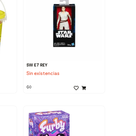
SW E7 REY
Sin existencias
₲
0