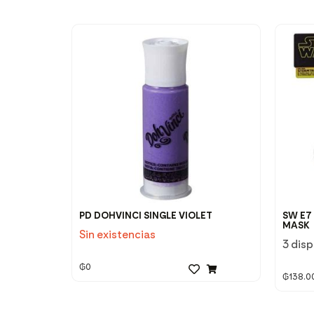
PD DOHVINCI SINGLE VIOLET
SW E7
MASK
Sin existencias
3 dis
₲
0
₲
138.0