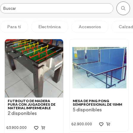
Para tí
Electrónica
Accesorios
Calza
FUTBOLITO DE MADERA
MESA DE PING PONG
PURA CON JUGADORES DE
SEMIPROFESIONAL DE 15MM
MATERIAL IMPERMEABLE
5 disponibles
2 disponibles
₲
2.900.000
₲
3.900.000