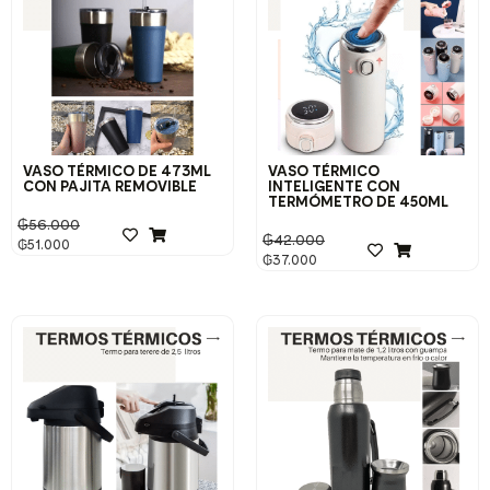
VASO TÉRMICO DE 473ML
VASO TÉRMICO
CON PAJITA REMOVIBLE
INTELIGENTE CON
TERMÓMETRO DE 450ML
₲
56.000
₲
42.000
₲
51.000
₲
37.000