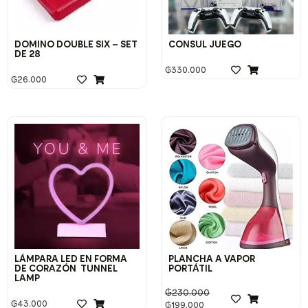
DOMINO DOUBLE SIX – SET
CONSUL JUEGO
DE 28
₲
330.000
₲
26.000
LÁMPARA LED EN FORMA
PLANCHA A VAPOR
DE CORAZÓN TUNNEL
PORTÁTIL
LAMP
₲
230.000
₲
43.000
₲
199.000