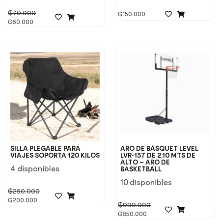
₲
70.000
₲
150.000
₲
60.000
SILLA PLEGABLE PARA
ARO DE BÁSQUET LEVEL
VIAJES SOPORTA 120 KILOS
LVR-137 DE 2.10 MTS DE
ALTO – ARO DE
4 disponibles
BASKETBALL
10 disponibles
₲
250.000
₲
200.000
₲
990.000
₲
850.000