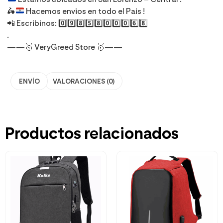
🛵
Hacemos envios en todo el Pais !
📲 Escribinos: 0️⃣9️⃣8️⃣5️⃣8️⃣0️⃣0️⃣0️⃣6️⃣8️⃣
.
——🥇 VeryGreed Store 🥇——
ENVÍO
VALORACIONES (0)
Productos relacionados