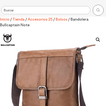
Inicio
/
Tienda
/
Accesorios 25
/
Bolsos
/ Bandolera
Bullcaptain Note