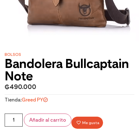
BOLSOS
Bandolera Bullcaptain
Note
₲
490.000
Tienda:
Greed PY
Añadir al carrito
Me gusta