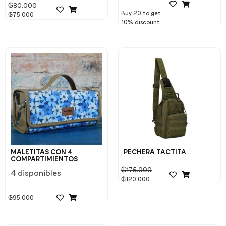
₲
80.000
Buy 20 to get
₲
75.000
10% discount
MALETITAS CON 4
PECHERA TACTITA
COMPARTIMIENTOS
₲
175.000
4 disponibles
₲
120.000
₲
95.000