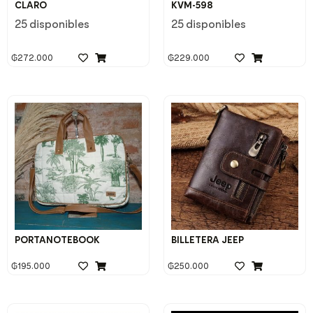
CLARO
KVM-598
25 disponibles
25 disponibles
₲
272.000
₲
229.000
PORTANOTEBOOK
BILLETERA JEEP
₲
195.000
₲
250.000