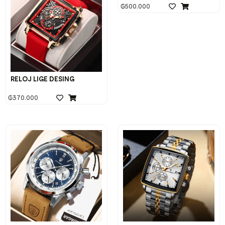
₲
500.000
RELOJ LIGE DESING
₲
370.000