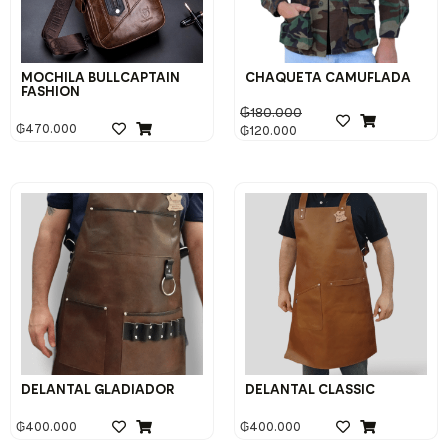
MOCHILA BULLCAPTAIN
CHAQUETA CAMUFLADA
FASHION
₲
180.000
₲
470.000
₲
120.000
DELANTAL GLADIADOR
DELANTAL CLASSIC
₲
400.000
₲
400.000