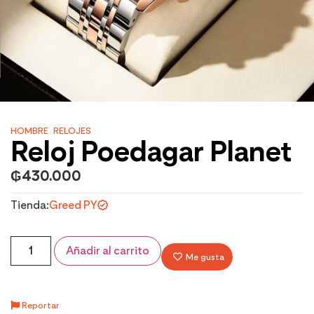
HOMBRE
,
RELOJES
Reloj Poedagar Planet
₲
430.000
Tienda:
Greed PY
Añadir al carrito
Me gusta
Reportar