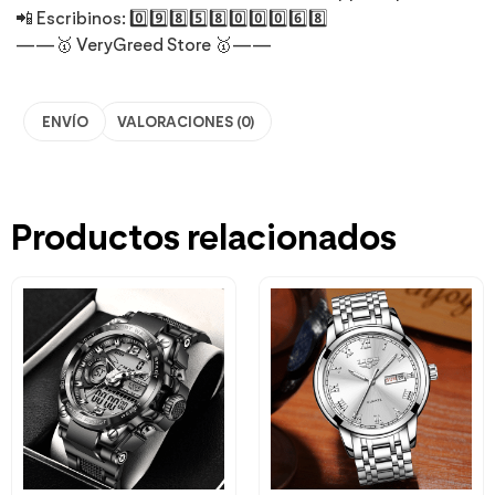
📲 Escribinos: 0️⃣9️⃣8️⃣5️⃣8️⃣0️⃣0️⃣0️⃣6️⃣8️⃣
——🥇 VeryGreed Store 🥇——
ENVÍO
VALORACIONES (0)
Productos relacionados