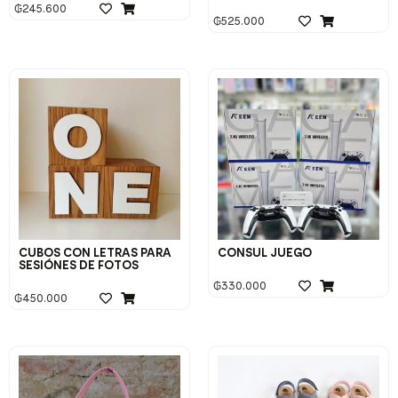
₲
245.600
₲
525.000
CUBOS CON LETRAS PARA
CONSUL JUEGO
SESIÓNES DE FOTOS
₲
330.000
₲
450.000