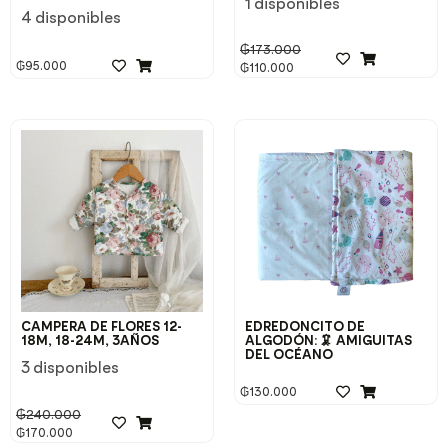
1 disponibles
4 disponibles
₲
173.000
₲
95.000
₲
110.000
CAMPERA DE FLORES 12-
EDREDONCITO DE
18M, 18-24M, 3AÑOS
ALGODÓN: 🦑 AMIGUITAS
DEL OCÉANO
3 disponibles
₲
130.000
₲
240.000
₲
170.000