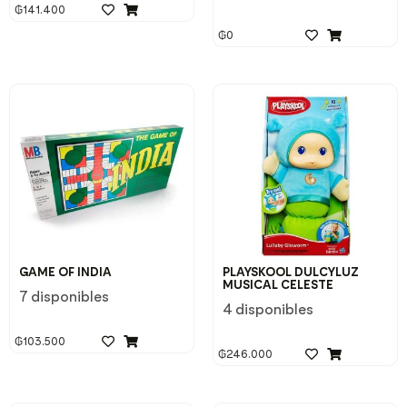
₲
141.400
₲
0
GAME OF INDIA
PLAYSKOOL DULCYLUZ
MUSICAL CELESTE
7 disponibles
4 disponibles
₲
103.500
₲
246.000