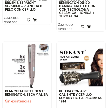
BRUSH & STRAIGHT
REMINGTON D3190
SF7510F0 – PLANCHA DE
DAMAGE PROTECTION
PELO CON CEPILLO
CON TECNOLOGÍA
CERÁMICA + IÓNICA +
TURMALINA
₲
343.000
₲
310.000
₲
327.000
₲
299.000
PLANCHITA INTELIGENTE
RULERA CON AIRE
REMINGTON, SECA Y ALISA
CALIENTE Y CEPILLO
SOKANY HOT AIR COMB SK-
Sin existencias
1914