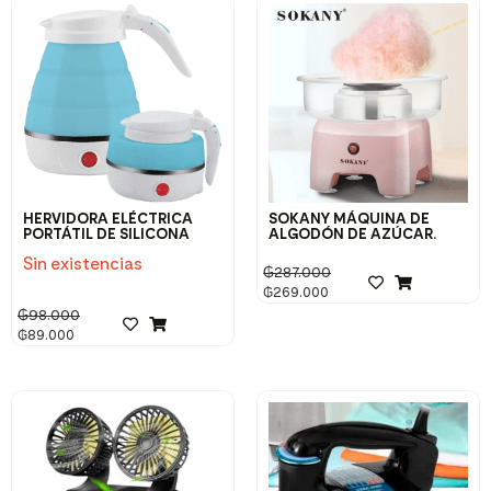
HERVIDORA ELÉCTRICA
SOKANY MÁQUINA DE
PORTÁTIL DE SILICONA
ALGODÓN DE AZÚCAR.
Sin existencias
₲
287.000
₲
269.000
₲
98.000
₲
89.000