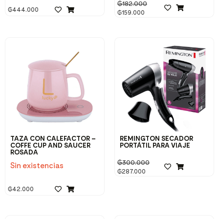
₲
182.000
₲
444.000
₲
159.000
TAZA CON CALEFACTOR –
REMINGTON SECADOR
COFFE CUP AND SAUCER
PORTÁTIL PARA VIAJE
ROSADA
₲
300.000
Sin existencias
₲
287.000
₲
42.000