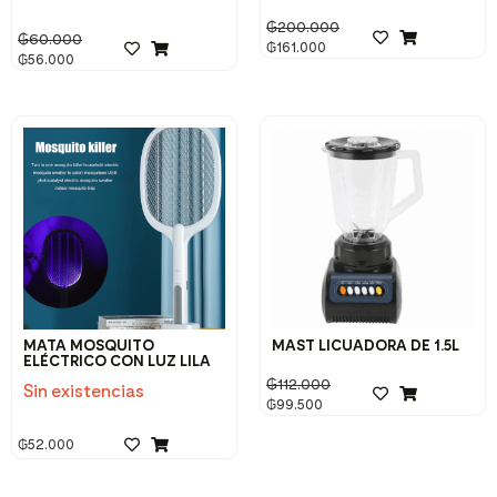
₲
200.000
₲
60.000
₲
161.000
₲
56.000
MATA MOSQUITO
MAST LICUADORA DE 1.5L
ELÉCTRICO CON LUZ LILA
₲
112.000
Sin existencias
₲
99.500
₲
52.000