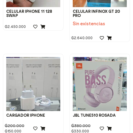
CELULAR IPHONE 11 128
CELULAR INFINOX GT 20
SWAP
PRO
Sin existencias
₲
2.450.000
₲
2.640.000
CARGADOR IPHONE
JBL TUNE510 ROSADA
₲
200.000
₲
380.000
₲
150.000
₲
330.000