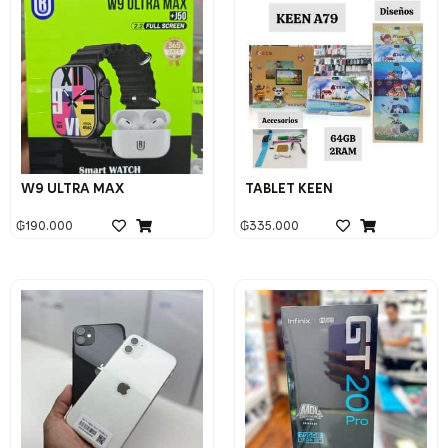
W9 ULTRA MAX
TABLET KEEN
₲
190.000
₲
335.000