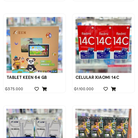
TABLET KEEN 64 GB
CELULAR XIAOMI 14C
₲
375.000
₲
1.100.000