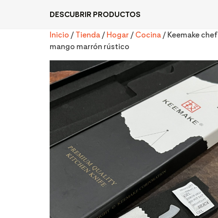
DESCUBRIR PRODUCTOS
Inicio
/
Tienda
/
Hogar
/
Cocina
/ Keemake che
mango marrón rústico