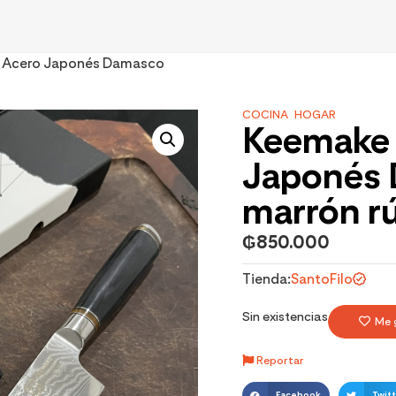
f Acero Japonés Damasco
COCINA
,
HOGAR
Keemake 
Japonés
marrón r
₲
850.000
Tienda:
SantoFilo
Sin existencias
Me 
Reportar
Facebook
Twitt