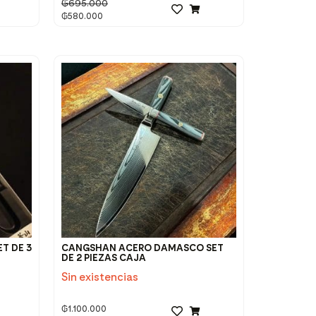
₲
695.000
₲
580.000
T DE 3
CANGSHAN ACERO DAMASCO SET
DE 2 PIEZAS CAJA
Sin existencias
₲
1.100.000