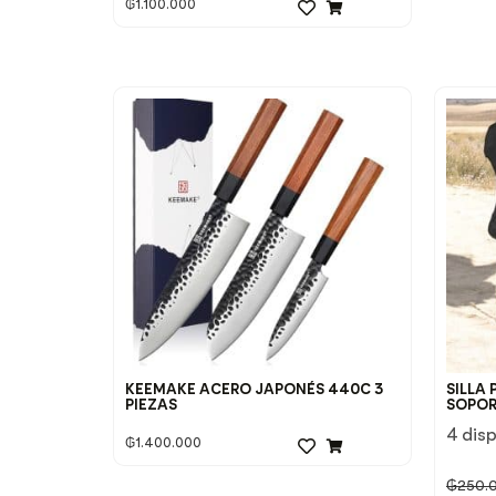
₲
1.100.000
KEEMAKE ACERO JAPONÉS 440C 3
SILLA 
PIEZAS
SOPOR
4 dis
₲
1.400.000
₲
250.