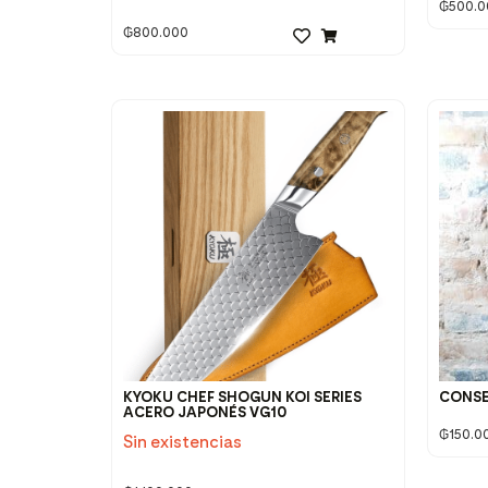
₲
500.0
₲
800.000
KYOKU CHEF SHOGUN KOI SERIES
CONS
ACERO JAPONÉS VG10
₲
150.0
Sin existencias