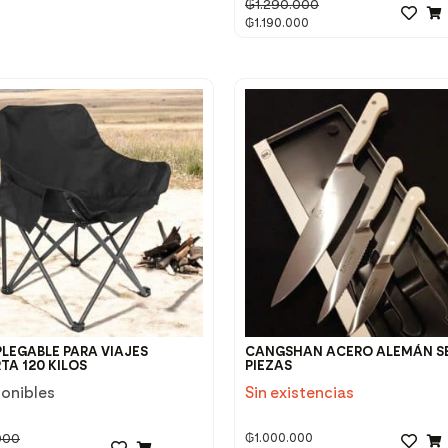
₲
1.290.000
₲
1.190.000
PLEGABLE PARA VIAJES
CANGSHAN ACERO ALEMÁN SE
TA 120 KILOS
PIEZAS
ponibles
Sin existencias
000
₲
1.000.000