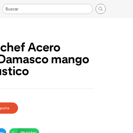
chef Acero
 Damasco mango
ústico
gusta
er
WhatsApp