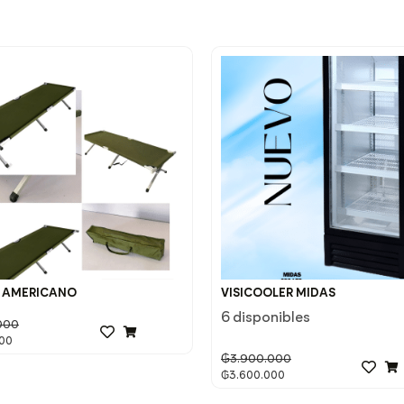
 AMERICANO
VISICOOLER MIDAS
6 disponibles
000
00
₲
3.900.000
₲
3.600.000