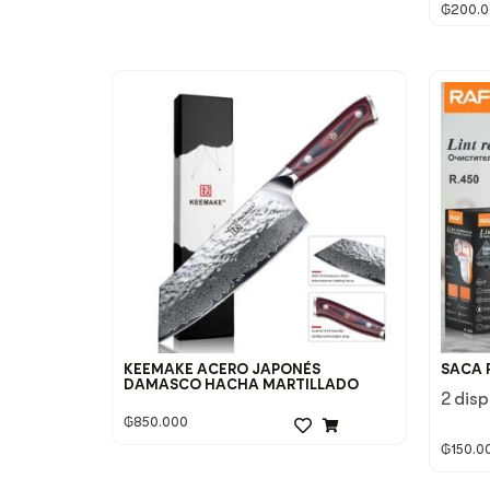
₲
200.
KEEMAKE ACERO JAPONÉS
SACA 
DAMASCO HACHA MARTILLADO
2 dis
₲
850.000
₲
150.0