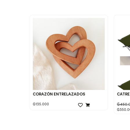
CORAZÓN ENTRELAZADOS
CATRE
₲
135.000
₲
450.
₲
350.0