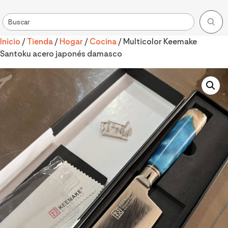
Inicio
/
Tienda
/
Hogar
/
Cocina
/ Multicolor Keemake
Santoku acero japonés damasco