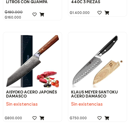
LITROS CON GUAMPA
440C 3 PIEZAS
₲
180.000
₲
1.400.000
₲
160.000
AISYOKO ACERO JAPONÉS
KLAUS MEYER SANTOKU
DAMASCO
ACERO DAMASCO
Sin existencias
Sin existencias
₲
800.000
₲
750.000