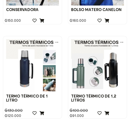
CONSERVADORA
BOLSO MATERO CANELON
₲
150.000
₲
160.000
TERMO TÉRMICO DE 1
TERMO TÉRMICO DE 1,2
LITRO
LITROS
₲
130.000
₲
100.000
₲
120.000
₲
91.000