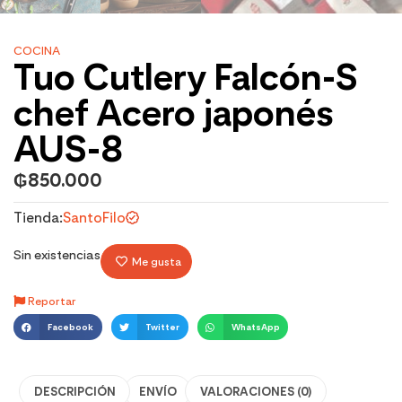
COCINA
Tuo Cutlery Falcón-S
chef Acero japonés
AUS-8
₲
850.000
Tienda:
SantoFilo
Sin existencias
Me gusta
Reportar
Facebook
Twitter
WhatsApp
DESCRIPCIÓN
ENVÍO
VALORACIONES (0)