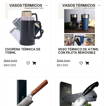
CHOPERA TÉRMICA DE
VASO TÉRMICO DE 473ML
709ML
CON PAJITA REMOVIBLE
₲
65.000
₲
56.000
₲
60.000
₲
51.000