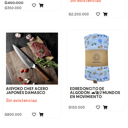
Sin existencias
₲
450.000
₲
350.000
₲
2.200.000
AISYOKO CHEF ACERO
EDREDONCITO DE
JAPONÉS DAMASCO
ALGODÓN: 🚗🚀🎈MUNDOS
EN MOVIMIENTO
Sin existencias
₲
130.000
₲
800.000