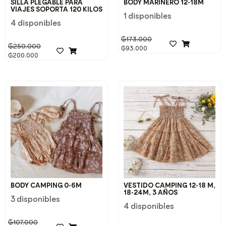
SILLA PLEGABLE PARA
BODY MARINERO 12-18M
VIAJES SOPORTA 120 KILOS
1 disponibles
4 disponibles
₲
173.000
₲
250.000
₲
93.000
₲
200.000
BODY CAMPING 0-6M
VESTIDO CAMPING 12-18 M,
18-24M, 3 AÑOS
3 disponibles
4 disponibles
₲
107.000