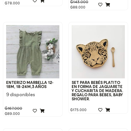
₲
143.000
₲
78.000
₲
88.000
ENTERIZO MARBELLA 12-
SET PARA BEBÉS PLATITO
18M, 18-24M,3 AÑOS
EN FORMA DE JAGUARETE
Y CUCHARITA DE MADERA.
9 disponibles
REGALO PARA BEBES, BABY
SHOWER.
₲
167.000
₲
175.000
₲
89.000