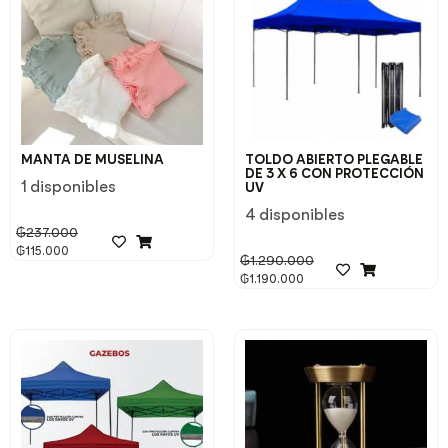
MANTA DE MUSELINA
TOLDO ABIERTO PLEGABLE
DE 3 X 6 CON PROTECCIÓN
1 disponibles
UV
4 disponibles
₲
237.000
₲
115.000
₲
1.290.000
₲
1.190.000