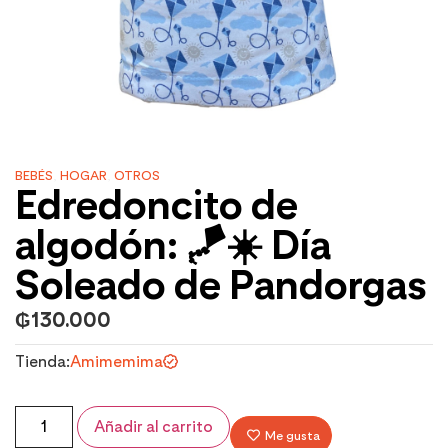
BEBÉS
,
HOGAR
,
OTROS
Edredoncito de
algodón: 🪁☀️ Día
Soleado de Pandorgas
₲
130.000
Tienda:
Amimemima
Añadir al carrito
Me gusta