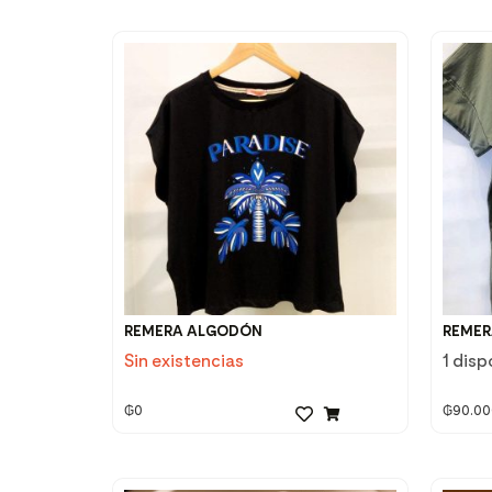
REMERA ALGODÓN
REMER
Sin existencias
1 disp
₲
0
₲
90.00