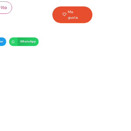
rito
Me
gusta
er
WhatsApp