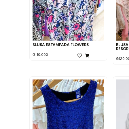
BLUSA ESTAMPADA FLOWERS
BLUSA
REBOR
₲
110.000
₲
120.0