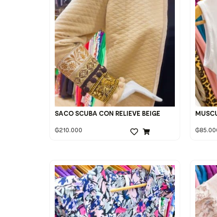
SACO SCUBA CON RELIEVE BEIGE
MUSC
₲
210.000
₲
85.00