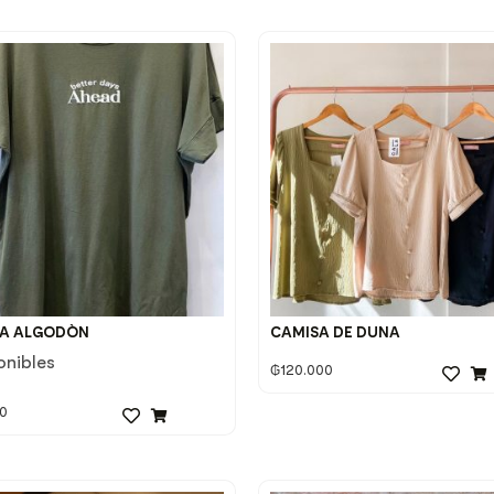
A ALGODÒN
CAMISA DE DUNA
onibles
₲
120.000
0