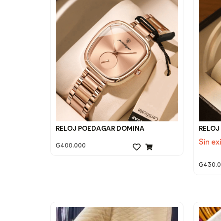
RELOJ POEDAGAR DOMINA
RELOJ
Sin ex
₲
400.000
₲
430.