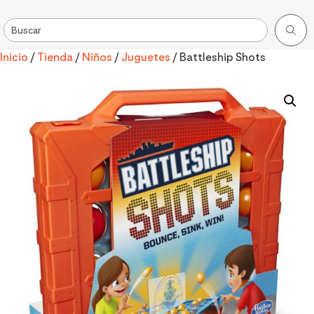
Inicio
/
Tienda
/
Niños
/
Juguetes
/ Battleship Shots