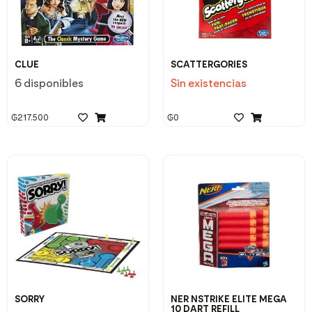
CLUE
SCATTERGORIES
6 disponibles
Sin existencias
₲
217.500
₲
0
SORRY
NER NSTRIKE ELITE MEGA
10 DART REFILL