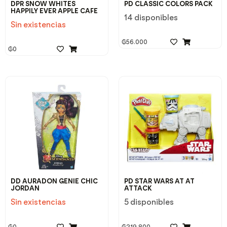
DPR SNOW WHITES
PD CLASSIC COLORS PACK
HAPPILY EVER APPLE CAFE
14 disponibles
Sin existencias
₲
56.000
₲
0
DD AURADON GENIE CHIC
PD STAR WARS AT AT
JORDAN
ATTACK
Sin existencias
5 disponibles
₲
0
₲
219.800