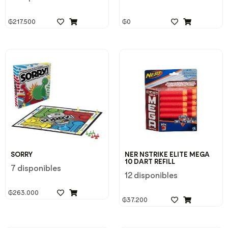
₲
217.500
₲
0
SORRY
NER NSTRIKE ELITE MEGA
10 DART REFILL
7 disponibles
12 disponibles
₲
263.000
₲
37.200