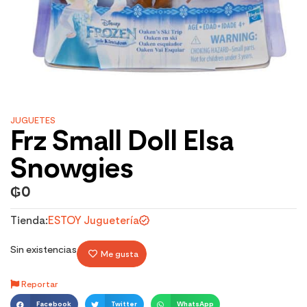
JUGUETES
Frz Small Doll Elsa
Snowgies
₲
0
Tienda:
ESTOY Juguetería
Sin existencias
Me gusta
Reportar
Facebook
Twitter
WhatsApp