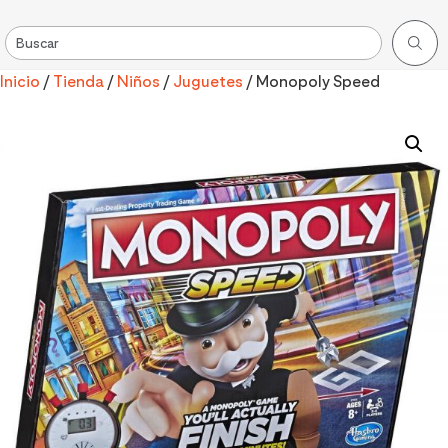
Inicio
/
Tienda
/
Niños
/
Juguetes
/ Monopoly Speed