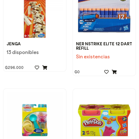
JENGA
NER NSTRIKE ELITE 12 DART
REFILL
13 disponibles
Sin existencias
₲
296.000
₲
0