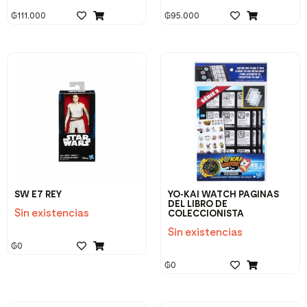
₲
111.000
₲
95.000
SW E7 REY
YO-KAI WATCH PAGINAS
DEL LIBRO DE
Sin existencias
COLECCIONISTA
Sin existencias
₲
0
₲
0