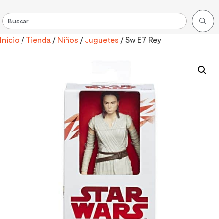
Inicio
/
Tienda
/
Niños
/
Juguetes
/ Sw E7 Rey