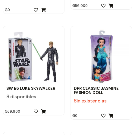
₲
56.000
₲
0
SW E6 LUKE SKYWALKER
DPR CLASSIC JASMINE
FASHION DOLL
8 disponibles
Sin existencias
₲
59.900
₲
0