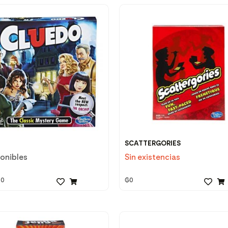
SCATTERGORIES
ponibles
Sin existencias
00
₲
0