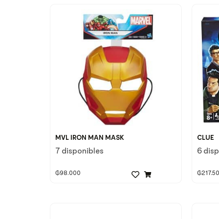
MVL IRON MAN MASK
CLUE
7 disponibles
6 dis
₲
98.000
₲
217.5