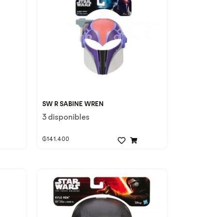
SW R SABINE WREN
3 disponibles
₲
141.400