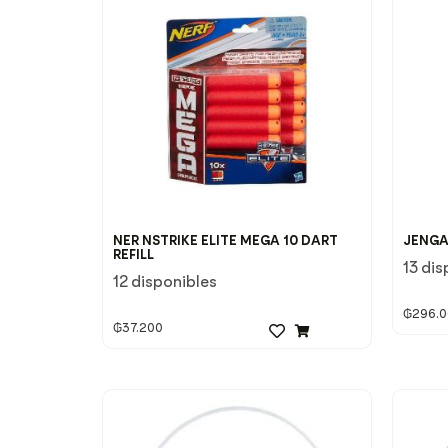
NER NSTRIKE ELITE MEGA 10 DART
JENG
REFILL
13 dis
12 disponibles
₲
296.
₲
37.200