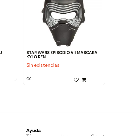
U
STAR WARS EPISODIO VII MASCARA
KYLO REN
Sin existencias
₲
0
Ayuda