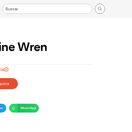
ine Wren
ía
gusta
er
WhatsApp