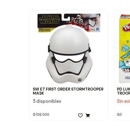
SW E7 FIRST ORDER STORMTROOPER
PD LU
MASK
TROOP
3 disponibles
Sin ex
₲
138.000
₲
0