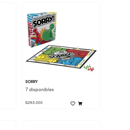
SORRY
7 disponibles
₲
263.000