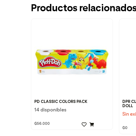
Productos relacionado
PD CLASSIC COLORS PACK
DPR C
DOLL
14 disponibles
Sin ex
₲
56.000
₲
0