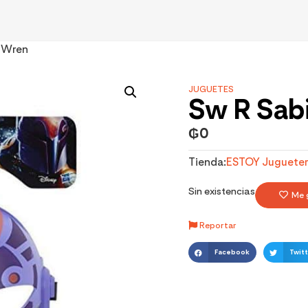
e Wren
JUGUETES
Sw R Sab
₲
0
Tienda:
ESTOY Jugueter
Sin existencias
Me 
Reportar
Facebook
Twitt