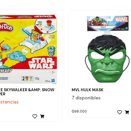
KE SKYWALKER &AMP; SNOW
MVL HULK MASK
ER
7 disponibles
istencias
₲
98.000