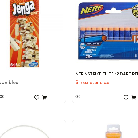
A
NER NSTRIKE ELITE 12 DART RE
ponibles
Sin existencias
000
₲
0