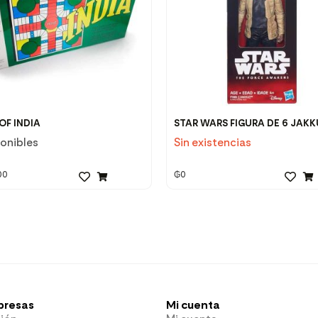
OF INDIA
STAR WARS FIGURA DE 6 JAKK
ponibles
Sin existencias
00
₲
0
presas
Mi cuenta