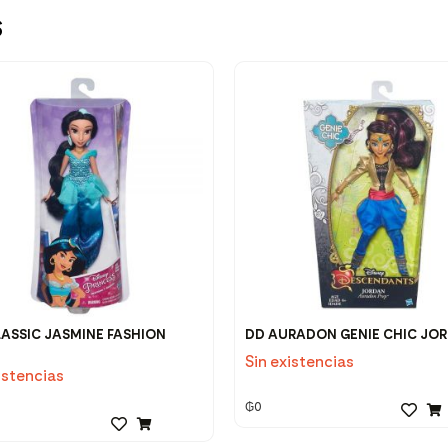
s
LASSIC JASMINE FASHION
DD AURADON GENIE CHIC JO
Sin existencias
istencias
₲
0