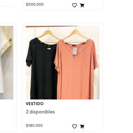
₲
300.000
VESTIDO
2 disponibles
₲
180.000