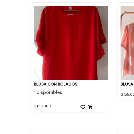
BLUSA CON BOLADOS
BLUSA
1 disponibles
₲
135.0
₲
130.000