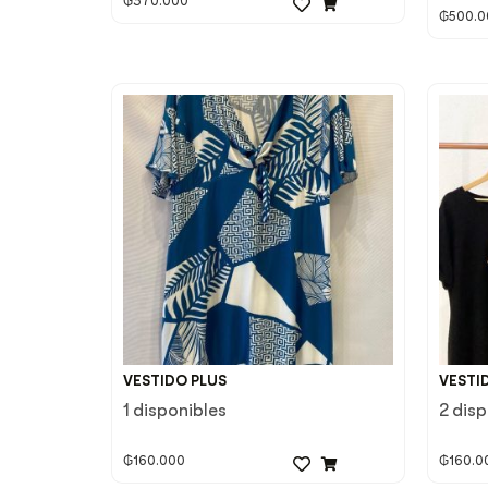
₲
370.000
₲
500.0
VESTIDO PLUS
VESTI
1 disponibles
2 dis
₲
160.000
₲
160.0