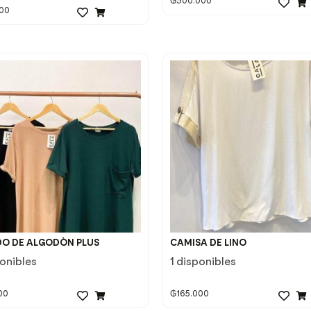
₲
300.000
00
DO DE ALGODÒN PLUS
CAMISA DE LINO
ponibles
1 disponibles
00
₲
165.000