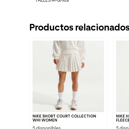
TALLES M-G-XG
Productos relacionado
NIKE SHORT COURT COLLECTION
NIKE 
WHI WOMEN
FLEEC
5 disponibles
5 dis