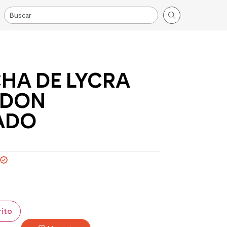
HA DE LYCRA
ODON
ADO
rito