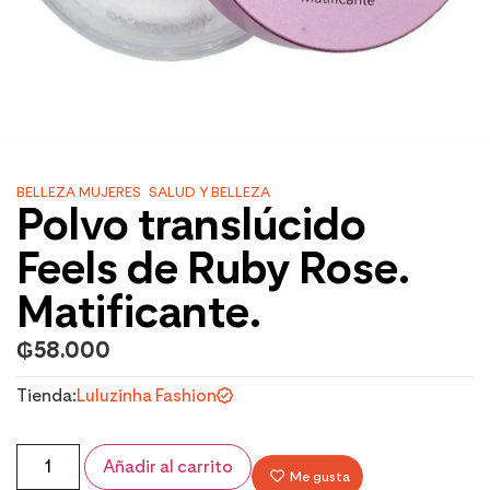
BELLEZA MUJERES
,
SALUD Y BELLEZA
Polvo translúcido
Feels de Ruby Rose.
Matificante.
₲
58.000
Tienda:
Luluzinha Fashion
Añadir al carrito
Me gusta