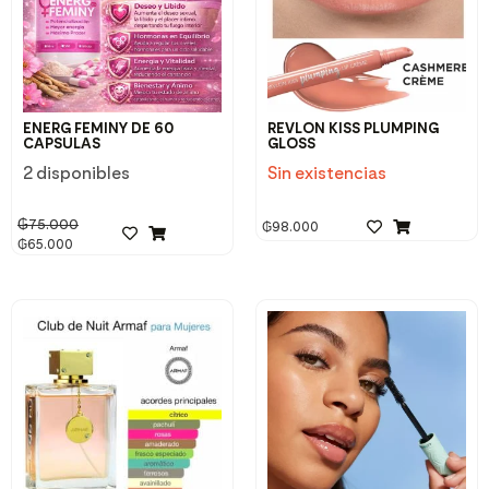
ENERG FEMINY DE 60
REVLON KISS PLUMPING
CAPSULAS
GLOSS
2 disponibles
Sin existencias
₲
75.000
₲
98.000
₲
65.000