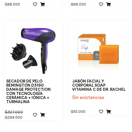
₲
88.000
₲
68.000
SECADOR DE PELO
JABÓN FACIAL Y
REMINGTON D3190
CORPORAL SOAP
DAMAGE PROTECTION
VITAMINA C DE DR. RACHEL
CON TECNOLOGÍA
Sin existencias
CERÁMICA + IÓNICA +
TURMALINA
₲
55.000
₲
327.000
₲
299.000