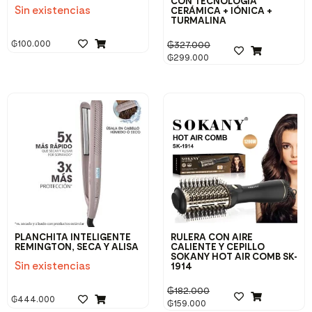
CON TECNOLOGÍA
Sin existencias
CERÁMICA + IÓNICA +
TURMALINA
₲
100.000
₲
327.000
₲
299.000
PLANCHITA INTELIGENTE
RULERA CON AIRE
REMINGTON, SECA Y ALISA
CALIENTE Y CEPILLO
SOKANY HOT AIR COMB SK-
Sin existencias
1914
₲
182.000
₲
444.000
₲
159.000