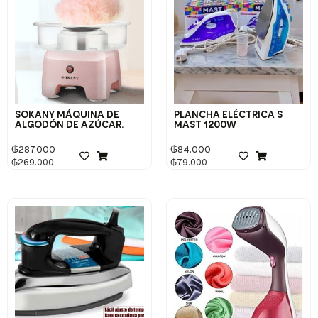
SOKANY MÁQUINA DE
PLANCHA ELÉCTRICA S
ALGODÓN DE AZÚCAR.
MAST 1200W
₲
287.000
₲
84.000
₲
269.000
₲
79.000