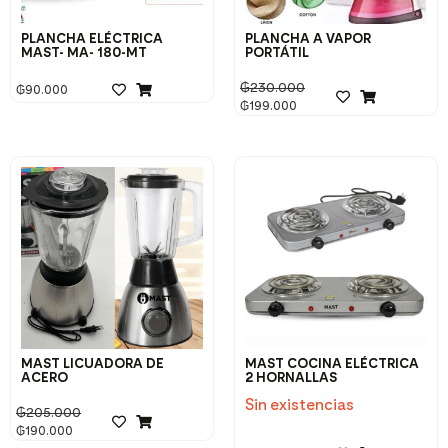
PLANCHA ELÉCTRICA
PLANCHA A VAPOR
MAST- MA- 180-MT
PORTÁTIL
₲
230.000
₲
90.000
₲
199.000
MAST LICUADORA DE
MAST COCINA ELÉCTRICA
ACERO
2 HORNALLAS
Sin existencias
₲
205.000
₲
190.000