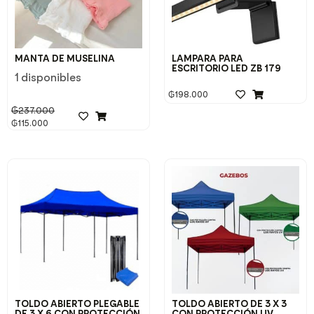
MANTA DE MUSELINA
LAMPARA PARA
ESCRITORIO LED ZB 179
1 disponibles
₲
198.000
₲
237.000
₲
115.000
TOLDO ABIERTO PLEGABLE
TOLDO ABIERTO DE 3 X 3
DE 3 X 6 CON PROTECCIÓN
CON PROTECCIÓN UV