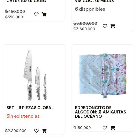
CATRE AMERICANO
VISICOOLER MIDAS
6 disponibles
₲
450.000
₲
350.000
₲
3.900.000
₲
3.600.000
SET – 3 PIEZAS GLOBAL
EDREDONCITO DE
ALGODÓN: 🦑 AMIGUITAS
Sin existencias
DEL OCÉANO
₲
130.000
₲
2.200.000