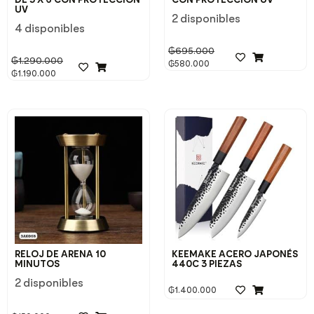
UV
2 disponibles
4 disponibles
₲
695.000
₲
1.290.000
₲
580.000
₲
1.190.000
RELOJ DE ARENA 10
KEEMAKE ACERO JAPONÉS
MINUTOS
440C 3 PIEZAS
2 disponibles
₲
1.400.000