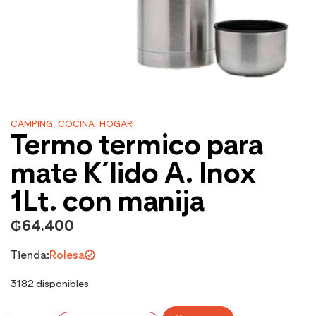
CAMPING
,
COCINA
,
HOGAR
Termo termico para
mate K´lido A. Inox
1Lt. con manija
₲
64.400
Tienda:
Rolesa
3182 disponibles