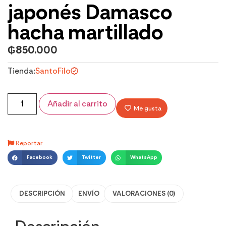
japonés Damasco
hacha martillado
₲
850.000
Tienda:
SantoFilo
Añadir al carrito
Me gusta
Reportar
Facebook
Twitter
WhatsApp
DESCRIPCIÓN
ENVÍO
VALORACIONES (0)