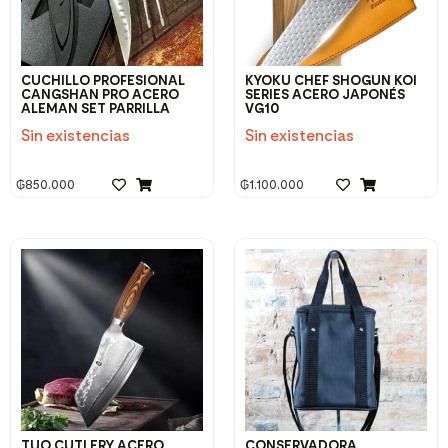
CUCHILLO PROFESIONAL
KYOKU CHEF SHOGUN KOI
CANGSHAN PRO ACERO
SERIES ACERO JAPONÉS
ALEMAN SET PARRILLA
VG10
Sin existencias
Sin existencias
₲
850.000
₲
1.100.000
TUO CUTLERY ACERO
CONSERVADORA