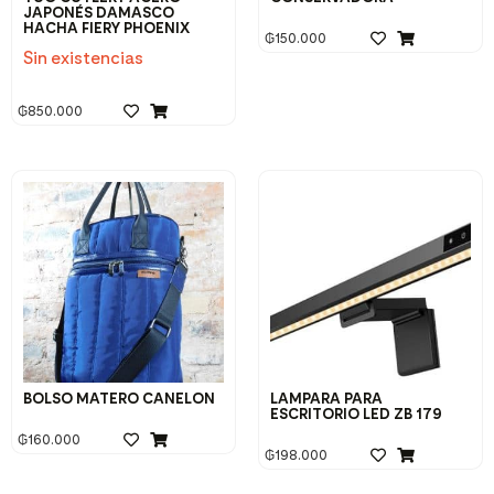
JAPONÉS DAMASCO
HACHA FIERY PHOENIX
₲
150.000
Sin existencias
₲
850.000
BOLSO MATERO CANELON
LAMPARA PARA
ESCRITORIO LED ZB 179
₲
160.000
₲
198.000