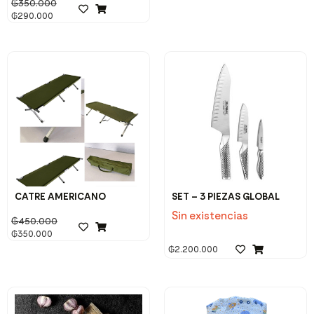
₲
350.000
₲
290.000
CATRE AMERICANO
SET – 3 PIEZAS GLOBAL
Sin existencias
₲
450.000
₲
350.000
₲
2.200.000