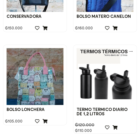
CONSERVADORA
BOLSO MATERO CANELON
₲
150.000
₲
160.000
BOLSO LONCHERA
TERMO TERMICO DIARIO
DE 1,2 LITROS
₲
105.000
₲
120.000
₲
110.000