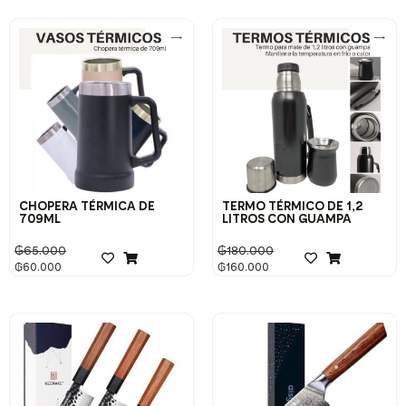
CHOPERA TÉRMICA DE
TERMO TÉRMICO DE 1,2
709ML
LITROS CON GUAMPA
₲
65.000
₲
180.000
₲
60.000
₲
160.000