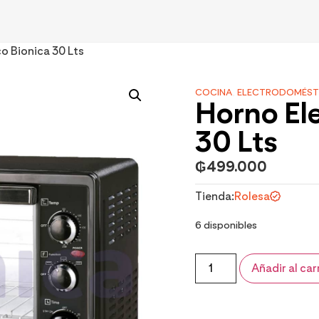
co Bionica 30 Lts
COCINA
,
ELECTRODOMÉST
Horno Ele
30 Lts
₲
499.000
Tienda:
Rolesa
6 disponibles
Añadir al car