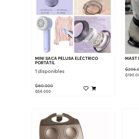
MINI SACA PELUSA ELÉCTRICO
MAST 
PORTÁTIL
₲
205.
1 disponibles
₲
190.0
₲
60.000
₲
56.000