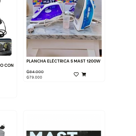
PLANCHA ELÉCTRICA S MAST 1200W
TO CON
₲
84.000
₲
79.000