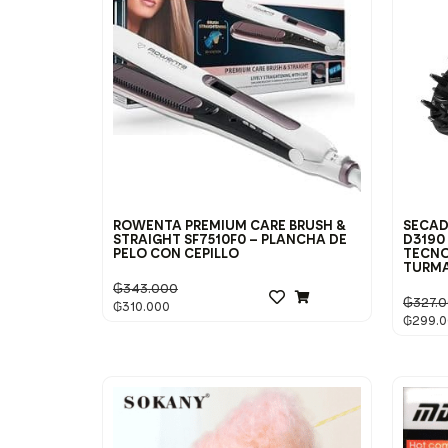
ROWENTA PREMIUM CARE BRUSH &
SECAD
STRAIGHT SF7510F0 – PLANCHA DE
D3190
PELO CON CEPILLO
TECNO
TURMA
₲
343.000
₲
327.
₲
310.000
₲
299.