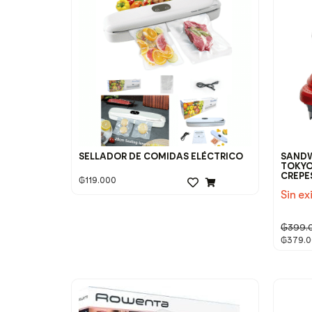
SELLADOR DE COMIDAS ELÉCTRICO
SANDW
TOKYO
CREPE
₲
119.000
Sin ex
₲
399.
₲
379.