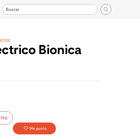
ICOS
ctrico Bionica
rito
Me gusta