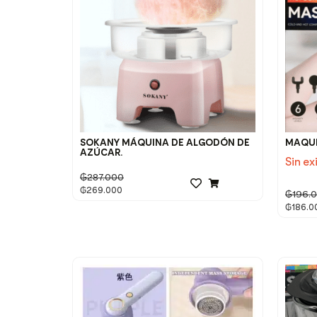
SOKANY MÁQUINA DE ALGODÓN DE
MAQUI
AZÚCAR.
Sin ex
₲
287.000
₲
269.000
₲
196.
₲
186.0