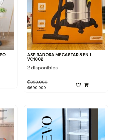
PPO
ASPIRADORA MEGASTAR 3 EN 1
VC1802
2 disponibles
₲
850.000
₲
690.000