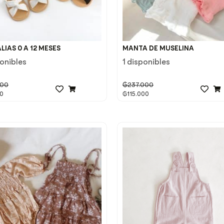
LIAS 0 A 12 MESES
MANTA DE MUSELINA
ponibles
1 disponibles
000
₲
237.000
0
₲
115.000