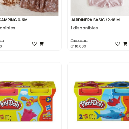
CAMPING 0-6M
JARDINERA BASIC 12-18 M
ponibles
1 disponibles
00
₲
187.000
0
₲
110.000