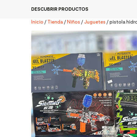
DESCUBRIR PRODUCTOS
Inicio
/
Tienda
/
Niños
/
Juguetes
/ pistola hidr