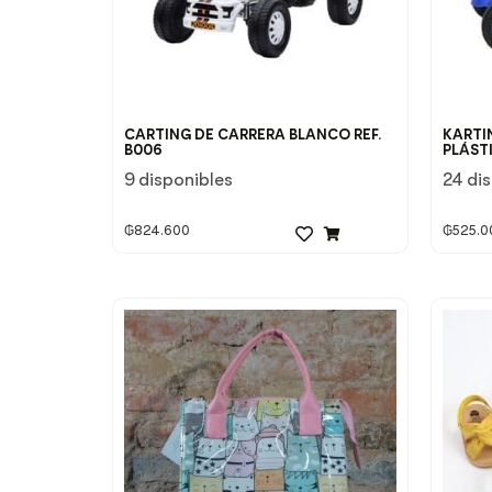
CARTING DE CARRERA BLANCO REF.
KARTI
B006
PLÁST
9 disponibles
24 di
₲
824.600
₲
525.0