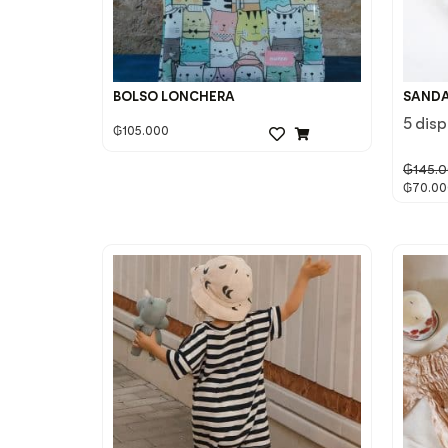
BOLSO LONCHERA
SANDA
5 dis
₲
105.000
₲
145.
₲
70.00