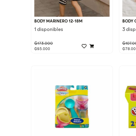
BODY MARINERO 12-18M
BODY 
1 disponibles
3 dis
₲
173.000
₲
107.0
₲
93.000
₲
78.00