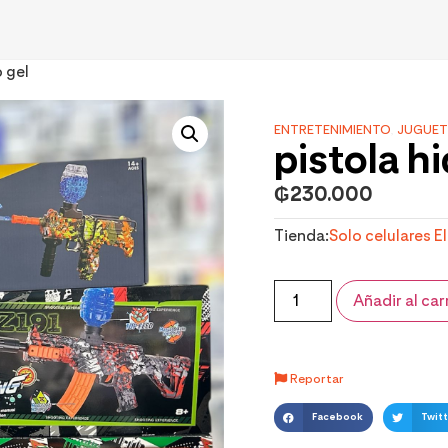
o gel
ENTRETENIMIENTO
,
JUGUET
pistola hi
₲
230.000
Tienda:
Solo celulares E
Añadir al car
Reportar
Facebook
Twitt