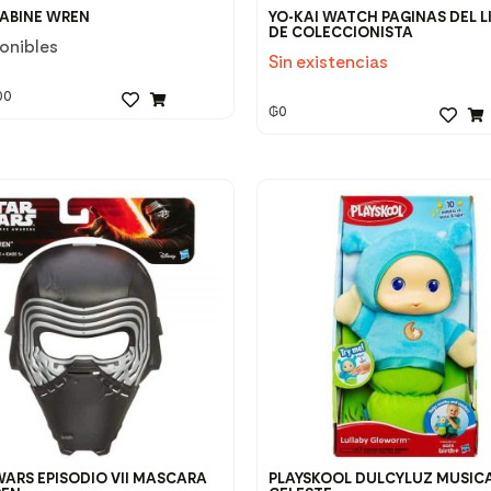
SABINE WREN
YO-KAI WATCH PAGINAS DEL L
DE COLECCIONISTA
ponibles
Sin existencias
00
₲
0
WARS EPISODIO VII MASCARA
PLAYSKOOL DULCYLUZ MUSIC