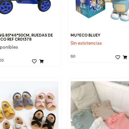
NG 85*46*50CM, RUEDAS DE
MU?ECO BLUEY
ICO REF CR01378
Sin existencias
sponibles
₲
0
00