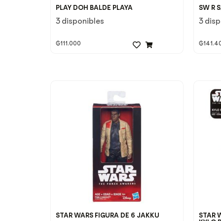
PLAY DOH BALDE PLAYA
SW R 
3 disponibles
3 dis
₲
111.000
₲
141.4
STAR WARS FIGURA DE 6 JAKKU
STAR 