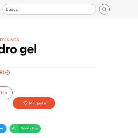
ES
,
NIÑOS
dro gel
IRL
rito
Me gusta
er
WhatsApp