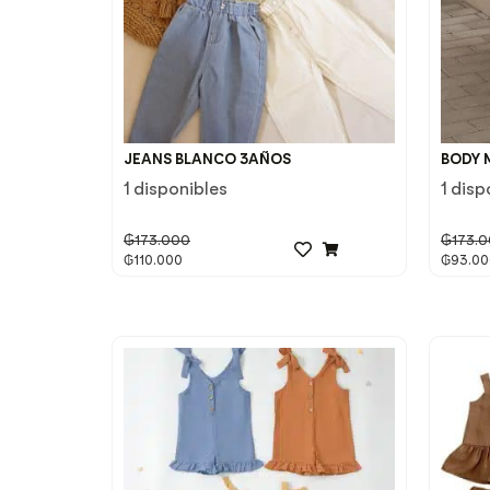
JEANS BLANCO 3AÑOS
BODY 
1 disponibles
1 disp
₲
173.000
₲
173.
₲
110.000
₲
93.00