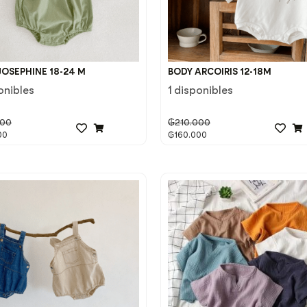
JOSEPHINE 18-24 M
BODY ARCOIRIS 12-18M
onibles
1 disponibles
000
₲
210.000
00
₲
160.000