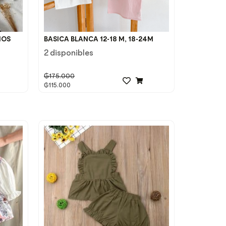
ÑOS
BASICA BLANCA 12-18 M, 18-24M
2 disponibles
₲
175.000
₲
115.000