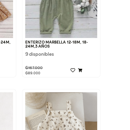
-24M,
ENTERIZO MARBELLA 12-18M, 18-
24M,3 AÑOS
9 disponibles
₲
167.000
₲
89.000