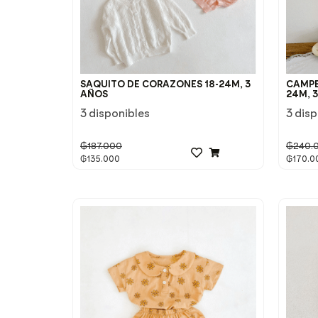
SAQUITO DE CORAZONES 18-24M, 3
CAMPER
AÑOS
24M, 
3 disponibles
3 dis
₲
187.000
₲
240.
₲
135.000
₲
170.0