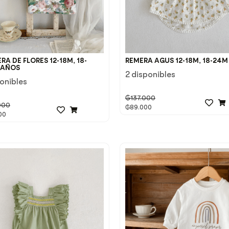
A DE FLORES 12-18M, 18-
REMERA AGUS 12-18M, 18-24M
3AÑOS
2 disponibles
ponibles
₲
137.000
000
₲
89.000
00