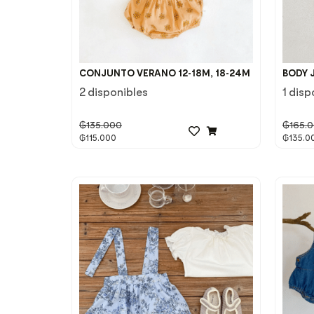
CONJUNTO VERANO 12-18M, 18-24M
BODY 
2 disponibles
1 disp
₲
135.000
₲
165.
₲
115.000
₲
135.0