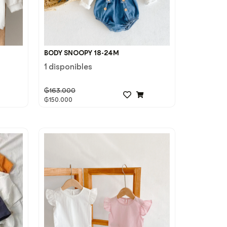
BODY SNOOPY 18-24M
1 disponibles
₲
163.000
₲
150.000