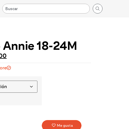
 Annie 18-24M
000
tore
Me gusta