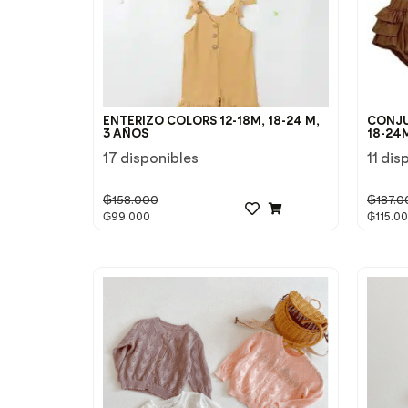
ENTERIZO COLORS 12-18M, 18-24 M,
CONJUN
3 AÑOS
18-24
17 disponibles
11 dis
₲
158.000
₲
187.0
₲
99.000
₲
115.0