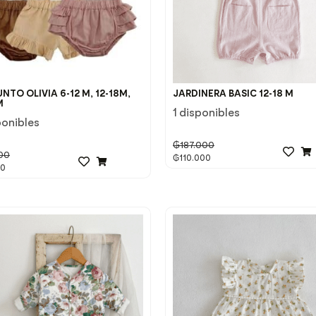
TO OLIVIA 6-12 M, 12-18M,
JARDINERA BASIC 12-18 M
M
1 disponibles
ponibles
₲
187.000
00
₲
110.000
00