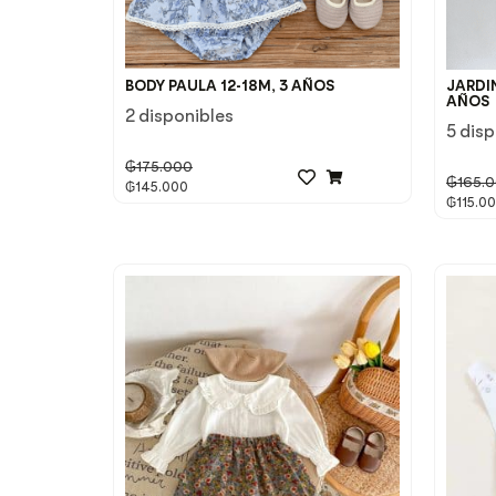
BODY PAULA 12-18M, 3 AÑOS
JARDIN
AÑOS
2 disponibles
5 dis
₲
175.000
₲
165.
₲
145.000
₲
115.0