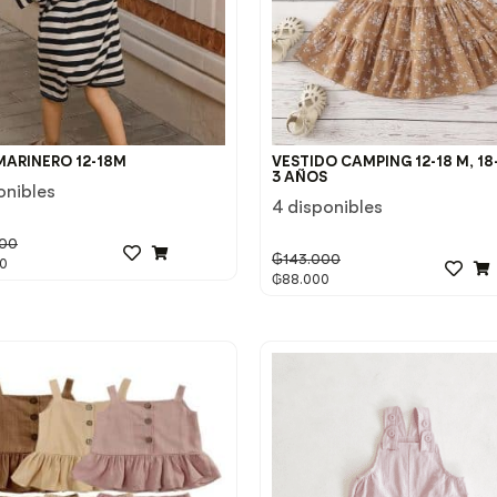
MARINERO 12-18M
VESTIDO CAMPING 12-18 M, 18
3 AÑOS
onibles
4 disponibles
000
₲
143.000
0
₲
88.000