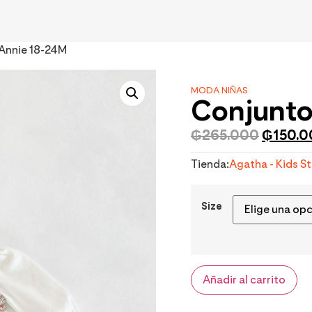
Annie 18-24M
MODA NIÑAS
Conjunto
₲
265.000
₲
150.
Tienda:
Agatha - Kids S
Size
Añadir al carrito