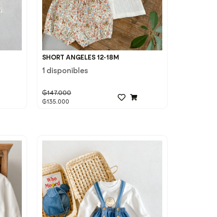
SHORT ANGELES 12-18M
1 disponibles
₲
147.000
₲
135.000