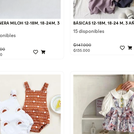
ERA MILOH 12-18M, 18-24M, 3
BÁSICAS 12-18M, 18-24 M, 3 A
15 disponibles
ponibles
₲
147.000
000
₲
135.000
00