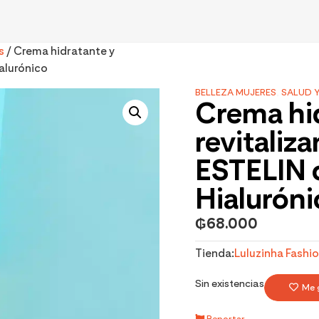
s
/ Crema hidratante y
ialurónico
BELLEZA MUJERES
,
SALUD Y
Crema hi
revitaliz
ESTELIN 
Hialuróni
₲
68.000
Tienda:
Luluzinha Fashi
Sin existencias
Me 
Reportar