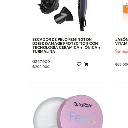
SECADOR DE PELO REMINGTON
JABÓN
D3190 DAMAGE PROTECTION CON
VITAM
TECNOLOGÍA CERÁMICA + IÓNICA +
Sin ex
TURMALINA
₲
327.000
₲
55.00
₲
299.000