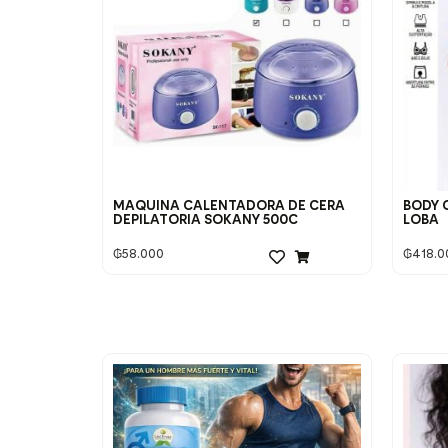
MAQUINA CALENTADORA DE CERA
BODY 
DEPILATORIA SOKANY 500C
LOBA
₲
58.000
₲
418.0