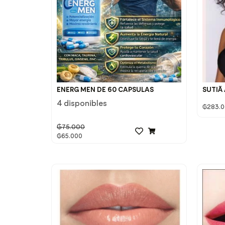
ENERG MEN DE 60 CAPSULAS
SUTIÃ
4 disponibles
₲
283.
₲
75.000
₲
65.000