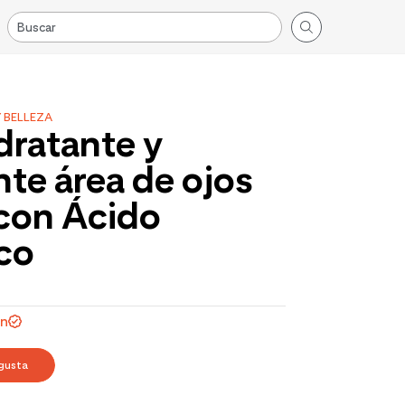
 BELLEZA
dratante y
ante área de ojos
con Ácido
co
on
gusta