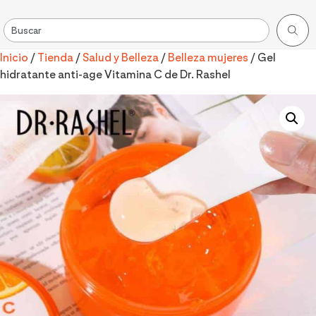
Inicio
/
Tienda
/
Salud y Belleza
/
Belleza mujeres
/ Gel
hidratante anti-age Vitamina C de Dr. Rashel